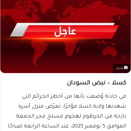
عاجل
كسلا – نبض السودان
في حادثة وُصفت بأنها من أخطر الجرائم التي
شهدتها ولاية كسلا مؤخرًا، تعرّض منزل أسرة
نازحة من الخرطوم لهجوم مسلح فجر الجمعة
الموافق 5 نوفمبر 2025، عند الساعة الرابعة صباحًا