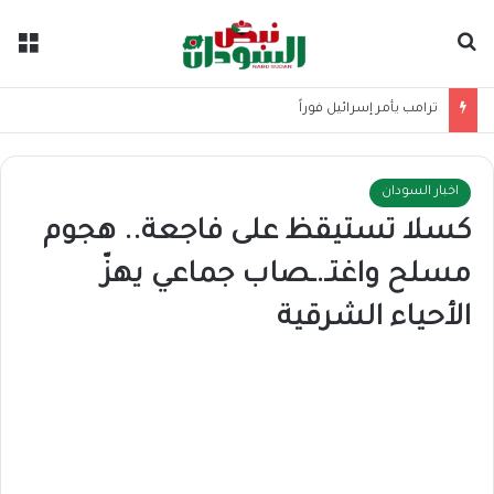
بحث عن
الق
ترامب يأمر إسرائيل فوراً
اخبار السودان
كسلا تستيقظ على فاجعة.. هجوم
مسلح واغتـ.ـصاب جماعي يهزّ
الأحياء الشرقية