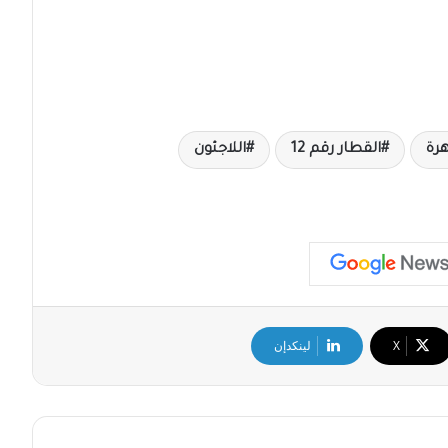
هرة
القطار رقم 12
اللاجئون
‫X
لينكدإن