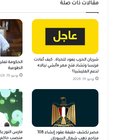
مقالات ذات صلة
شريان الحرب يعود للحياة.. كيف أعادت
الحكومة تعلن 
فرنسا وتشاد فتح ممر «أبشي نيالا»
الطوعية
لدعم المليشيا؟
يونيو 19, 2026
يونيو 19, 2026
فارس النور ي
مصر تكشف حقيقة عقود إنشاء 108
منصب حاكم ا
مناجم ذهب شمال السودان