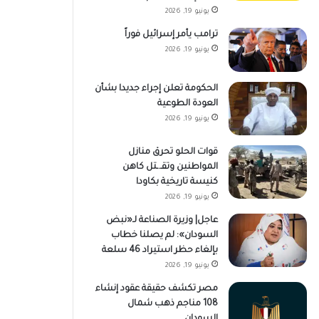
يونيو 19, 2026
ترامب يأمر إسرائيل فوراً
يونيو 19, 2026
الحكومة تعلن إجراء جديدا بشأن
العودة الطوعية
يونيو 19, 2026
قوات الحلو تحرق منازل
المواطنين وتقـ.ـتل كاهن
كنيسة تاريخية بكاودا
يونيو 19, 2026
عاجل| وزيرة الصناعة لـ«نبض
السودان»: لم يصلنا خطاب
بإلغاء حظر استيراد 46 سلعة
يونيو 19, 2026
مصر تكشف حقيقة عقود إنشاء
108 مناجم ذهب شمال
السودان