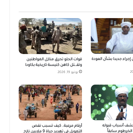
إجراء جديدا بشأن العودة
قوات الحلو تحرق منازل المواطنين
وتقـ.ـتل كاهن كنيسة تاريخية بكاودا
يونيو 19, 2026
كشف أسباب قبوله
أرقام مرعبة.. كيف تسبب نقص
لخرطوم سابقاً
التمويل في تهديد حياة 9 ملايين نازح