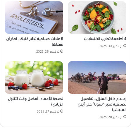
8 عادات صباحية تدمّر قلبك.. احذر أن
4 أطعمة تحارب الالتهابات
تفعلها
نوفمبر 30, 2025
نوفمبر 28, 2025
لصحة الأمعاء.. أفضل وقت لتناول
إعـ.ـدام داخل المنزل.. تفاصيل
الزبادي؟
تصـ.ـفية مدير “سونا” على أيدي
المليشيا
نوفمبر 27, 2025
نوفمبر 28, 2025