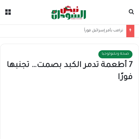
بحث عن
الق
ترامب يأمر إسرائيل فوراً
صحة وتكنولوجيا
7 أطعمة تدمر الكبد بصمت… تجنبها
فورًا