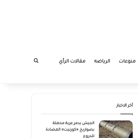
منوعات
الرياضه
مقالات الرأي
بحث عن
أخر الاخبار
الجيش يدمر عربة محملة
بصواريخ «كورنيت» المضادة
للدروع