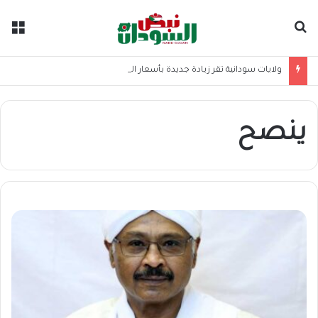
بحث عن
الق
ولايات سودانية تقر زيادة جديدة بأسعار البنزين والطوابير تعود للمحطات
ينصح