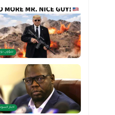
شؤون دول
اخبار السود