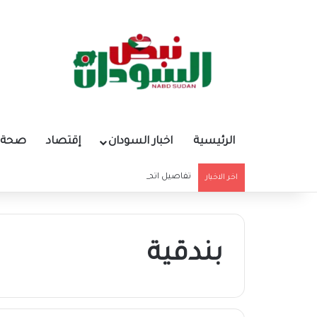
الرئيسية
اخبار السودان
إقتصاد
صحة و
تفاصيل اتصال المبعوث الأممي و”حميدتي” بشأن ا
اخر الاخبار
بندقية