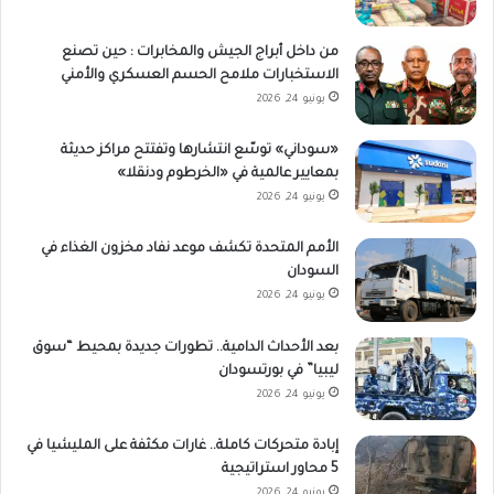
من داخل أبراج الجيش والمخابرات : حين تصنع
الاستخبارات ملامح الحسم العسكري والأمني
يونيو 24, 2026
«سوداني» توسّع انتشارها وتفتتح مراكز حديثة
بمعايير عالمية في «الخرطوم ودنقلا»
يونيو 24, 2026
الأمم المتحدة تكشف موعد نفاد مخزون الغذاء في
السودان
يونيو 24, 2026
بعد الأحداث الدامية.. تطورات جديدة بمحيط “سوق
ليبيا” في بورتسودان
يونيو 24, 2026
إبادة متحركات كاملة.. غارات مكثفة على المليشيا في
5 محاور استراتيجية
يونيو 24, 2026