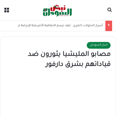
بحث عن
الق
أسرار التحولات الكبرى.. كيف ترسم الاتفاقية الأمريكية الإيرانية موازين القوى بالمنطقة؟
اخبار السودان
مصابو المليشيا يثورون ضد
قياداتهم بشرق دارفور