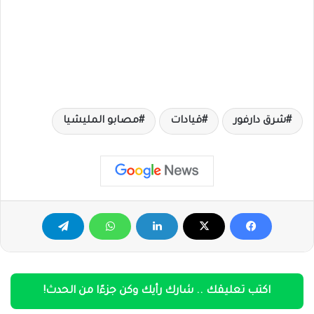
شرق دارفور
قيادات
مصابو المليشيا
اكتب تعليقك .. شارك رأيك وكن جزءًا من الحدث!