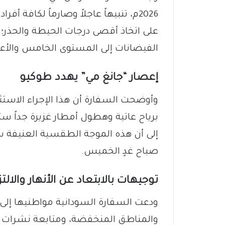
2026م، تنبيهاً عاجلاً وصارماً لكافة أ
على اتخاذ أقصى درجات الحيطة والحذر؛ إ
الفيضانات إلى المستوى الخامس والأعل
إعصار “جانغ مي” يهدد طوكيو
وأوضحت السفارة أن هذا الإجراء الاست
برياح عاتية وهطول أمطار غزيرة جداً
إلى أن هذه الموجة الطقسية العنيفة س
صباح غدٍ الخميس.
توجيهات بالابتعاد عن الأنهار والالتز
ودعت السفارة السودانية مواطنيها إلى الا
والمناطق المنخفضة، ومتابعة نشرات ا