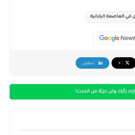
 في العاصمة اليابانية
‫X
لينكدإن
ك رأيك وكن جزءًا من الحدث!