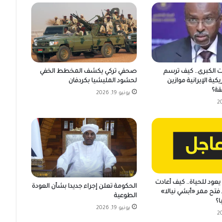
ت الكبرى.. كيف ترسم
صحفي تركي يكشف المخطط الخفي
يكية الإيرانية موازين
لحشود المليشيا بكردفان
قة؟
يونيو 19, 2026
عود للحياة.. كيف أعادت
الحكومة تعلن إجراء جديدا بشأن العودة
فتح ممر «أبشي نيالا»
الطوعية
ا؟
يونيو 19, 2026