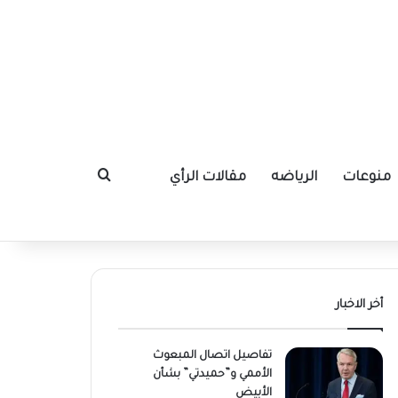
منوعات
الرياضه
مقالات الرأي
بحث عن
أخر الاخبار
تفاصيل اتصال المبعوث
الأممي و”حميدتي” بشأن
الأبيض