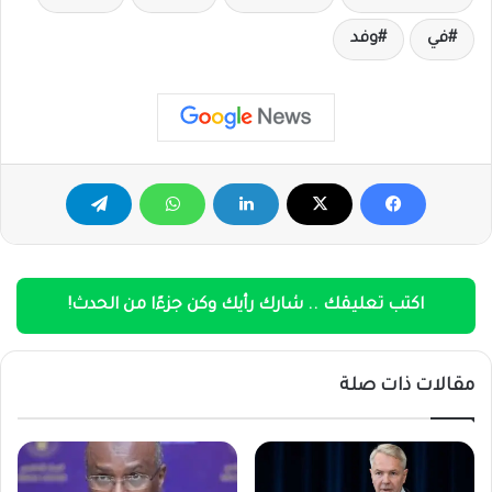
في
وفد
اكتب تعليقك .. شارك رأيك وكن جزءًا من الحدث!
مقالات ذات صلة