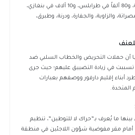
يتوزعون بواقع 193 ألفاً بالكفرة الحدودية، و80 ألفاً في طرابلس، و10 آلاف في بنغازي،
راتة، والزاوية، والجفارة، ودرنة، وطبرق،
للعنف
يبيا أن حملات التحريض والخطاب السلبي ضد
 تسببت في زيادة التضييق عليهم؛ حيث جرى
د أبناء إقليم دارفور ووصفهم بعبارات
المتحدة.
ينها ما يُعرف بـ”حراك لا للتوطين”، تنظيم
أمام مقر مفوضية شؤون اللاجئين في منطقة