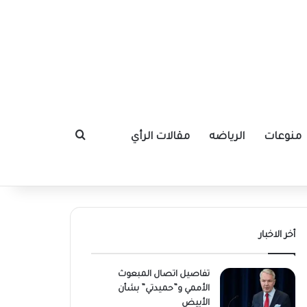
منوعات
الرياضه
مقالات الرأي
بحث عن
أخر الاخبار
تفاصيل اتصال المبعوث
الأممي و”حميدتي” بشأن
الأبيض