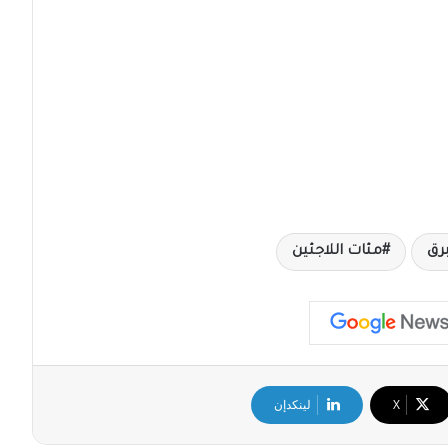
رق
مئات اللاجئين
‫X
لينكدإن