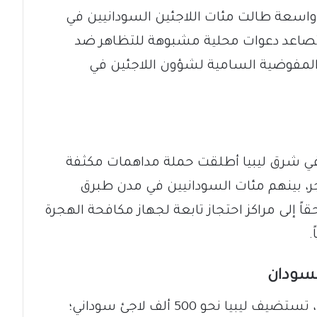
واسعة طالت مئات اللاجئين السودانيين في
 تصاعد دعوات محلية مشبوهة للتظاهر ضد
المفوضية السامية لشؤون اللاجئين في
 في شرق ليبيا أطلقت حملة مداهمات مكثفة
 القبض على نحو 1400 مهاجر، بينهم مئات السودانيين في مدن طبرق
اً إلى مراكز احتجاز تابعة لجهاز مكافحة الهجرة
.
السودان
​ووفقاً لآخر إحصائيات مفوضية اللاجئين، تستضيف ليبيا نحو 500 ألف لاجئ سوداني؛