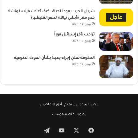
شريان الحرب يعود للحياة.. كيف أعادت فرنسا وتشاد
فتح ممر «أبشي نيالا» لدعم المليشيا؟
يونيو 19, 2026
ترامب يأمر إسرائيل فوراً
يونيو 19, 2026
الحكومة تعلن إجراء جديدا بشأن العودة الطوعية
يونيو 19, 2026
نبض السودان
.. نهتم بأدق التفاصيل
تطوير:
عاصم هوست
‫X
فيسبوك
‫YouTube
تيلقرام