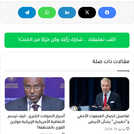
اكتب تعليقك .. شارك رأيك وكن جزءًا من الحدث!
مقالات ذات صلة
تفاصيل اتصال المبعوث الأممي
أسرار التحولات الكبرى.. كيف ترسم
و”حميدتي” بشأن الأبيض
الاتفاقية الأمريكية الإيرانية موازين
القوى بالمنطقة؟
يونيو 19, 2026