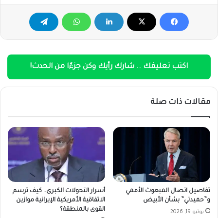
اكتب تعليقك .. شارك رأيك وكن جزءًا من الحدث!
مقالات ذات صلة
تفاصيل اتصال المبعوث الأممي
أسرار التحولات الكبرى.. كيف ترسم
و”حميدتي” بشأن الأبيض
الاتفاقية الأمريكية الإيرانية موازين
القوى بالمنطقة؟
يونيو 19, 2026