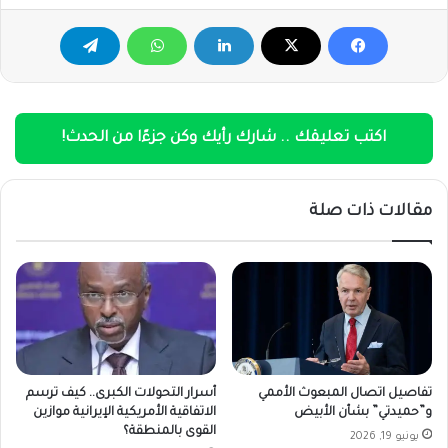
اكتب تعليقك .. شارك رأيك وكن جزءًا من الحدث!
مقالات ذات صلة
تفاصيل اتصال المبعوث الأممي
أسرار التحولات الكبرى.. كيف ترسم
و”حميدتي” بشأن الأبيض
الاتفاقية الأمريكية الإيرانية موازين
القوى بالمنطقة؟
يونيو 19, 2026