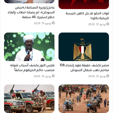
عاجل| وزيرة الصناعة لـ«نبض
السودان»: لم يصلنا خطاب بإلغاء
قوات الحلو تقـ.ـتل كاهن كنيسة
حظر استيراد 46 سلعة
تاريخية بكاودا
يونيو 19, 2026
يونيو 19, 2026
فارس النور يكشف أسباب قبوله
مصر تكشف حقيقة عقود إنشاء 108
منصب حاكم الخرطوم سابقاً
مناجم ذهب شمال السودان
يونيو 19, 2026
يونيو 19, 2026