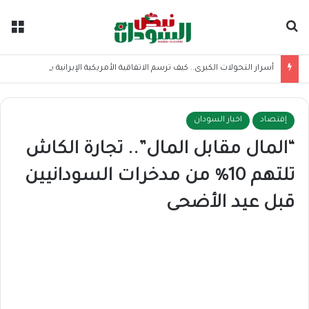
بحث عن
الق
أسرار التحولات الكبرى.. كيف ترسم الاتفاقية الأمريكية الإيرانية موازين القوى بالمنطقة؟
إقتصاد
اخبار السودان
“المال مقابل المال”.. تجارة الكاش
تلتهم 10% من مدخرات السودانيين
قبل عيد الأضحى