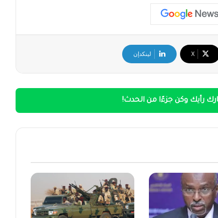
‫X
لينكدإن
ك رأيك وكن جزءًا من الحدث!