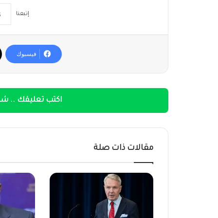
إتبعنا
فيسبوك
اكتب تعليقك .. شار
مقالات ذات صلة