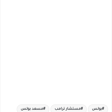
بولس
مستشار ترامب
مسعد بولس