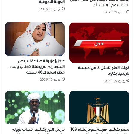
أعادت فرنسا وتشاد فتح ممر «أبشي
العودة الطوعية
نيالا» لدعم المليشيا؟
يونيو 19, 2026
يونيو 19, 2026
عاجل| وزيرة الصناعة لـ«نبض
السودان»: لم يصلنا خطاب بإلغاء
قوات الحلو تقـ.ـتل كاهن كنيسة
حظر استيراد 46 سلعة
تاريخية بكاودا
يونيو 19, 2026
يونيو 19, 2026
فارس النور يكشف أسباب قبوله
مصر تكشف حقيقة عقود إنشاء 108