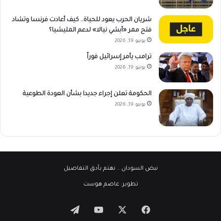
شريان الحرب يعود للحياة.. كيف أعادت فرنسا وتشاد
فتح ممر «أبشي نيالا» لدعم المليشيا؟
يونيو 19, 2026
ترامب يأمر إسرائيل فوراً
يونيو 19, 2026
الحكومة تعلن إجراء جديدا بشأن العودة الطوعية
يونيو 19, 2026
نبض السودان
.. نهتم بأدق التفاصيل
تطوير:
عاصم هوست
‫X
فيسبوك
‫YouTube
تيلقرام