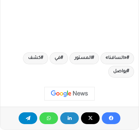
«السافنا»
المستور
في
كشف
يواصل