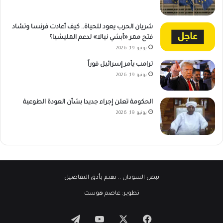
شريان الحرب يعود للحياة.. كيف أعادت فرنسا وتشاد
فتح ممر «أبشي نيالا» لدعم المليشيا؟
يونيو 19, 2026
ترامب يأمر إسرائيل فوراً
يونيو 19, 2026
الحكومة تعلن إجراء جديدا بشأن العودة الطوعية
يونيو 19, 2026
نبض السودان
.. نهتم بأدق التفاصيل
تطوير:
عاصم هوست
‫X
فيسبوك
‫YouTube
تيلقرام