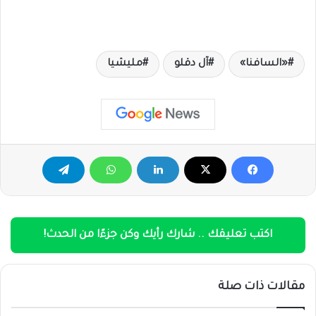
«السافنا»
آل دقلو
مليشيا
اكتب تعليقك .. شارك رأيك وكن جزءًا من الحدث!
مقالات ذات صلة