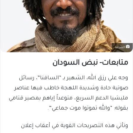
السافنا
متابعات- نبض السودان
​وجه علي رزق الله، الشهير بـ “السافنا”، رسائل
صوتية حادة وشديدة اللهجة خاطب فيها عناصر
مليشيا الدعم السريع، متوعداً إياهم بمصير قتامي
بقوله: “والله تموتوا موت جماعي”.
وتأتي هذه التصريحات القوية في أعقاب إعلان