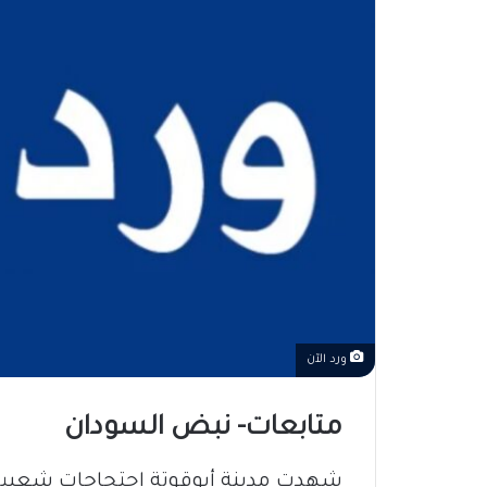
ورد الآن
متابعات- نبض السودان
​شهدت مدينة أبوقوتة احتجاجات شعبية غ