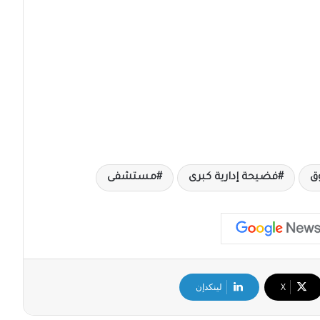
ق
فضيحة إدارية كبرى
مستشفى
‫X
لينكدإن