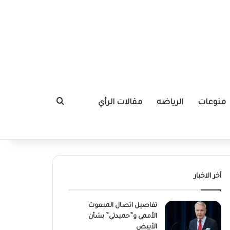
منوعات
الرياضه
مقالات الرأي
بحث عن
أخر الاخبار
تفاصيل اتصال المبعوث
الأممي و”حميدتي” بشأن
الأبيض