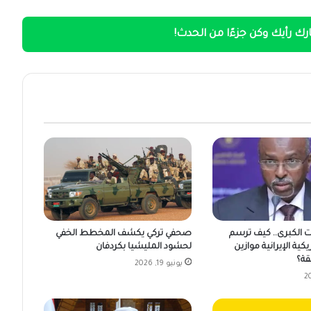
ك رأيك وكن جزءًا من الحدث!
ت الكبرى.. كيف ترسم
صحفي تركي يكشف المخطط الخفي
يكية الإيرانية موازين
لحشود المليشيا بكردفان
قة؟
يونيو 19, 2026