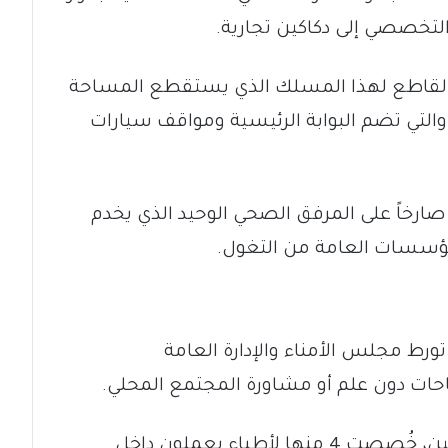
لتخصصي إلى دكاكين تجارية.
القاطع لهذا المسلك الذي يستقطع المساحة
التي تضم البوابة الرئيسية ومواقف سيارات
اً صارخاً على المرفق الصحي الوحيد الذي يخدم
مؤسسات العامة من التغول.
ط مجلس الأمناء والإدارة العامة
حات دون علم أو مشاورة المجتمع المحلي.
وأفادت التقارير بأن التوزيع شمل 7 دكاكين، خُصصت 4 منها لأطباء يعملون داخل