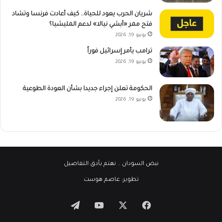
شريان الحرب يعود للحياة.. كيف أعادت فرنسا وتشاد
فتح ممر «أبشي نيالا» لدعم المليشيا؟
يونيو 19, 2026
ترامب يأمر إسرائيل فوراً
يونيو 19, 2026
الحكومة تعلن إجراء جديدا بشأن العودة الطوعية
يونيو 19, 2026
نبض السودان
.. نهتم بأدق التفاصيل
تطوير:
عاصم هوست
‫X
فيسبوك
‫YouTube
تيلقرام