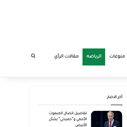
منوعات
الرياضه
مقالات الرأي
بحث عن
أخر الاخبار
تفاصيل اتصال المبعوث
الأممي و”حميدتي” بشأن
الأبيض