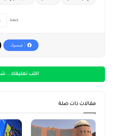
إتبعنا
فيسبوك
اكتب تعليقك .. شار
مقالات ذات صلة