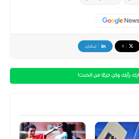
‫X
لينكدإن
ك رأيك وكن جزءًا من الحدث!