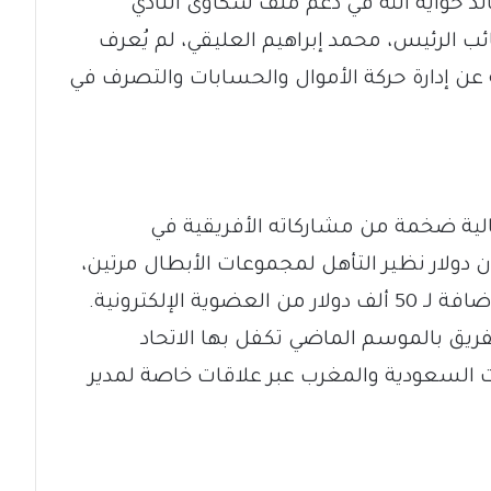
لد حواية الله في دعم ملف شكاوى النادي
نائب الرئيس، محمد إبراهيم العليقي، لم يُعرف
عن إدارة حركة الأموال والحسابات والتصرف في
الية ضخمة من مشاركاته الأفريقية في
الأربع الأخيرة، شملت 1.4 مليون دولار نظير التأهل لمجموعات الأبطال مرتين،
و1.8 مليون دولار للوصول لربع النهائي، إضافة لـ 50 ألف دولار من العضوية الإلكترونية.
يق بالموسم الماضي تكفل بها الاتحاد
ت السعودية والمغرب عبر علاقات خاصة لمدير