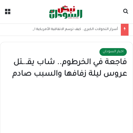
بحث عن
الق
أسرار التحولات الكبرى.. كيف ترسم الاتفاقية الأمريكية الإيرانية موازين القوى بالمنطقة؟
اخبار السودان
فاجعة في الخرطوم.. شاب يقـ.ـتل
عروس ليلة زفافها والسبب صادم