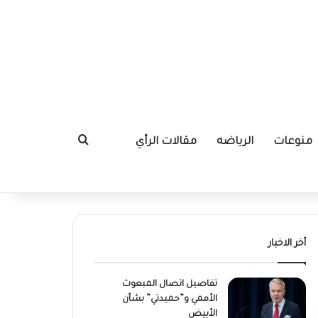
منوعات
الرياضه
مقالات الرأي
بحث عن
أخر الاخبار
تفاصيل اتصال المبعوث
الأممي و”حميدتي” بشأن
الأبيض