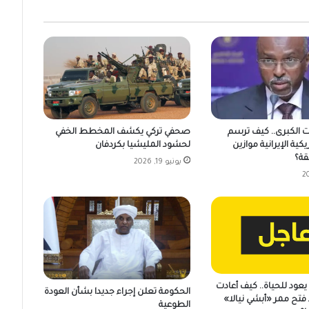
ت الكبرى.. كيف ترسم
صحفي تركي يكشف المخطط الخفي
يكية الإيرانية موازين
لحشود المليشيا بكردفان
قة؟
يونيو 19, 2026
عود للحياة.. كيف أعادت
الحكومة تعلن إجراء جديدا بشأن العودة
فتح ممر «أبشي نيالا»
الطوعية