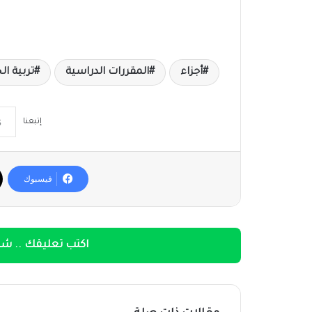
أجزاء
المقررات الدراسية
تربية ا
إتبعنا
فيسبوك
اكتب تعليقك .. شار