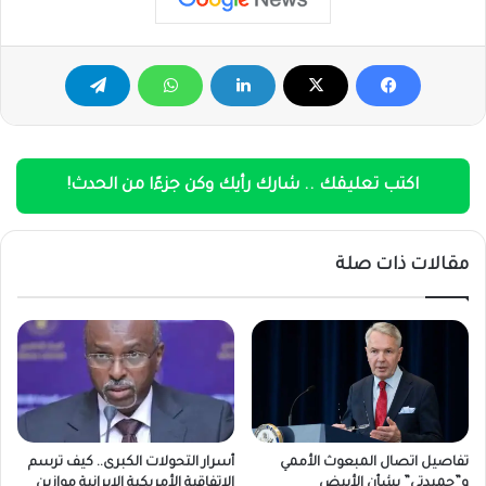
اكتب تعليقك .. شارك رأيك وكن جزءًا من الحدث!
مقالات ذات صلة
تفاصيل اتصال المبعوث الأممي
أسرار التحولات الكبرى.. كيف ترسم
و”حميدتي” بشأن الأبيض
الاتفاقية الأمريكية الإيرانية موازين