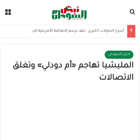
بحث عن
الق
أسرار التحولات الكبرى.. كيف ترسم الاتفاقية الأمريكية الإيرانية موازين القوى بالمنطقة؟
اخبار السودان
المليشيا تهاجم «أم دودلي» وتغلق
الاتصالات