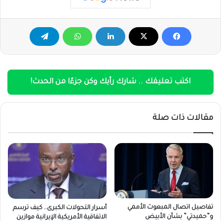
اكتب تعليقك .. شارك رأيك وكن جزءًا من الحدث!
مقالات ذات صلة
تفاصيل اتصال المبعوث الأممي
أسرار التحولات الكبرى.. كيف ترسم
و”حميدتي” بشأن الأبيض
الاتفاقية الأمريكية الإيرانية موازين