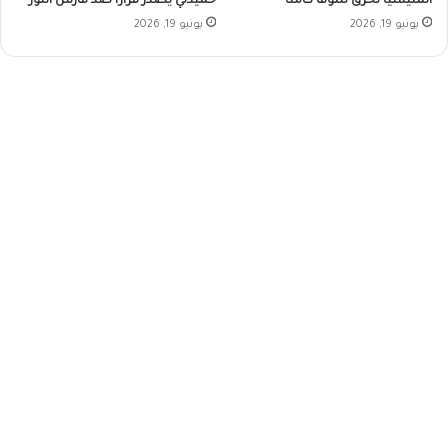
المليشيا تحرق سوقا كاملًا
حميدتي يصدر قراراً ضد فارس النور
يونيو 19, 2026
يونيو 19, 2026