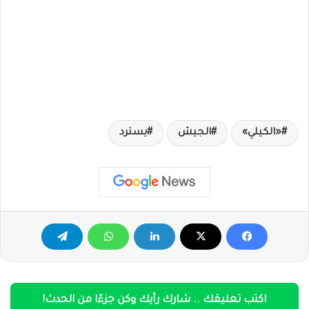
«الكيلي»
الجيش
يسترد
اكتب تعليقك .. شارك رأيك وكن جزءًا من الحدث!