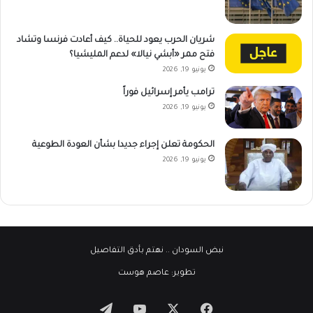
شريان الحرب يعود للحياة.. كيف أعادت فرنسا وتشاد
فتح ممر «أبشي نيالا» لدعم المليشيا؟
يونيو 19, 2026
ترامب يأمر إسرائيل فوراً
يونيو 19, 2026
الحكومة تعلن إجراء جديدا بشأن العودة الطوعية
يونيو 19, 2026
نبض السودان
.. نهتم بأدق التفاصيل
تطوير:
عاصم هوست
‫X
فيسبوك
‫YouTube
تيلقرام