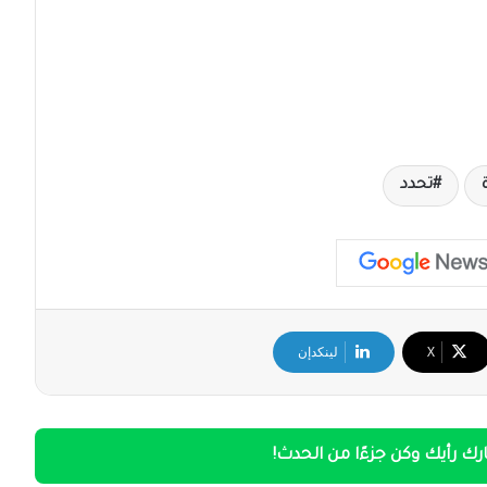
تحدد
‫X
لينكدإن
ك رأيك وكن جزءًا من الحدث!