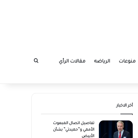
منوعات
الرياضه
مقالات الرأي
بحث عن
أخر الاخبار
تفاصيل اتصال المبعوث
الأممي و”حميدتي” بشأن
الأبيض