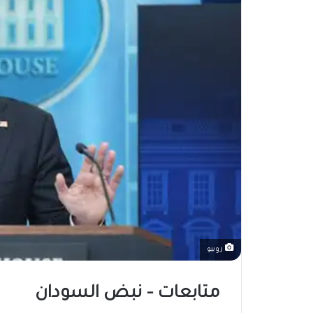
روبيو
متابعات – نبض السودان