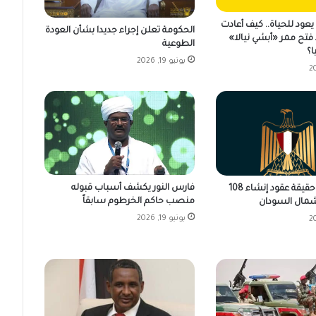
عود للحياة.. كيف أعادت
الحكومة تعلن إجراء جديدا بشأن العودة
فتح ممر «أبشي نيالا»
الطوعية
ا؟
يونيو 19, 2026
فارس النور يكشف أسباب قبوله
مصر تكشف حقيقة عقود إنشاء 108
منصب حاكم الخرطوم سابقاً
مال السودان
يونيو 19, 2026