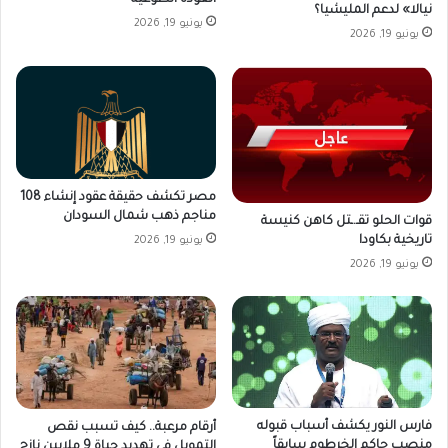
العودة الطوعية
نيالا» لدعم المليشيا؟
يونيو 19, 2026
يونيو 19, 2026
مصر تكشف حقيقة عقود إنشاء 108
مناجم ذهب شمال السودان
قوات الحلو تقـ.ـتل كاهن كنيسة
تاريخية بكاودا
يونيو 19, 2026
يونيو 19, 2026
فارس النور يكشف أسباب قبوله
أرقام مرعبة.. كيف تسبب نقص
منصب حاكم الخرطوم سابقاً
التمويل في تهديد حياة 9 ملايين نازح