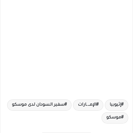
إثيوبيا
الإمــ.ـارات
سفير السودان لدى موسكو
موسكو