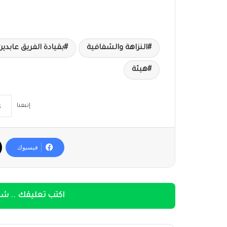
النزاهة والشفافية
بقيادة الفريق عابدي
هيئة
إتبعنا
فيسبوك
اكتب تعليقك .. شار