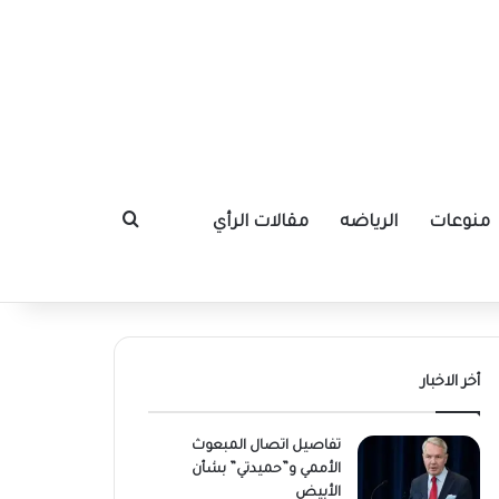
منوعات
الرياضه
مقالات الرأي
بحث عن
أخر الاخبار
تفاصيل اتصال المبعوث
الأممي و”حميدتي” بشأن
الأبيض