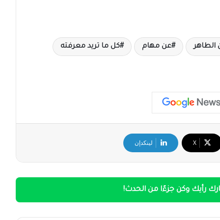
ن الطاهر
عن مهام
كل ما تريد معرفته
‫X
لينكدإن
ك رأيك وكن جزءًا من الحدث!