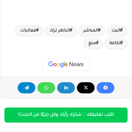
البث
المباشر
الناظر ترك
فعاليات
لكافة
منع
اكتب تعليقك .. شارك رأيك وكن جزءًا من الحدث!