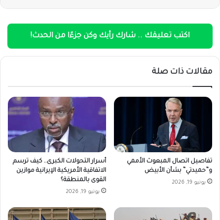
اكتب تعليقك .. شارك رأيك وكن جزءًا من الحدث!
مقالات ذات صلة
تفاصيل اتصال المبعوث الأممي
أسرار التحولات الكبرى.. كيف ترسم
و”حميدتي” بشأن الأبيض
الاتفاقية الأمريكية الإيرانية موازين
القوى بالمنطقة؟
يونيو 19, 2026
يونيو 19, 2026