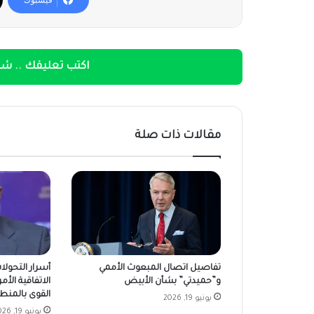
اكتب تعليقك .. شار
مقالات ذات صلة
تفاصيل اتصال المبعوث الأممي
أسرار التحولا
و”حميدتي” بشأن الأبيض
الاتفاقية الأمر
القوى بالمنط
يونيو 19, 2026
يونيو 19, 2026