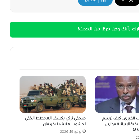
ك رأيك وكن جزءًا من الحدث!
ت الكبرى.. كيف ترسم
صحفي تركي يكشف المخطط الخفي
يكية الإيرانية موازين
لحشود المليشيا بكردفان
قة؟
يونيو 19, 2026