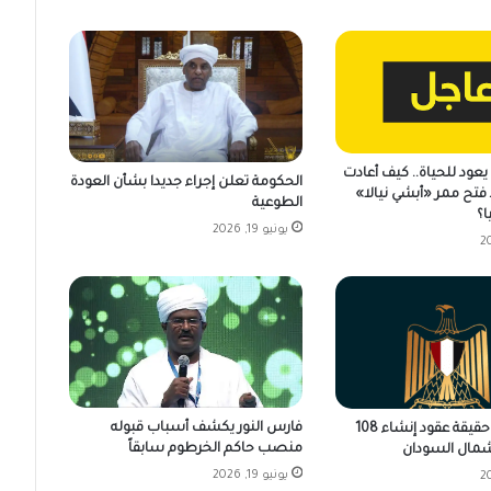
عود للحياة.. كيف أعادت
الحكومة تعلن إجراء جديدا بشأن العودة
فتح ممر «أبشي نيالا»
الطوعية
ا؟
يونيو 19, 2026
فارس النور يكشف أسباب قبوله
مصر تكشف حقيقة عقود إنشاء 108
منصب حاكم الخرطوم سابقاً
مال السودان
يونيو 19, 2026