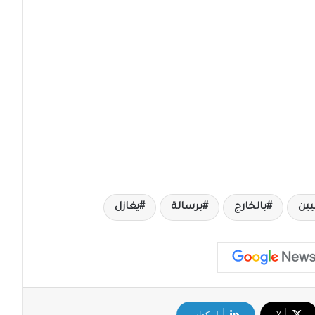
يين
بالخارج
برسالة
يغازل
‫X
لينكدإن