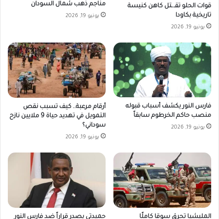
مناجم ذهب شمال السودان
قوات الحلو تقـ.ـتل كاهن كنيسة
تاريخية بكاودا
يونيو 19, 2026
يونيو 19, 2026
فارس النور يكشف أسباب قبوله
أرقام مرعبة.. كيف تسبب نقص
منصب حاكم الخرطوم سابقاً
التمويل في تهديد حياة 9 ملايين نازح
سوداني؟
يونيو 19, 2026
يونيو 19, 2026
المليشيا تحرق سوقا كاملًا
حميدتي يصدر قراراً ضد فارس النور