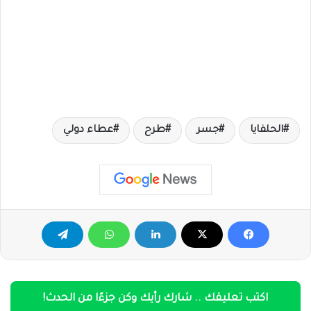
الحلفايا
جسر
طرح
عطاء دولي
اكتب تعليقك .. شارك رأيك وكن جزءًا من الحدث!