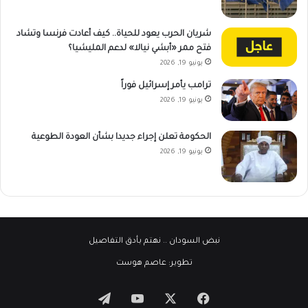
شريان الحرب يعود للحياة.. كيف أعادت فرنسا وتشاد
فتح ممر «أبشي نيالا» لدعم المليشيا؟
يونيو 19, 2026
ترامب يأمر إسرائيل فوراً
يونيو 19, 2026
الحكومة تعلن إجراء جديدا بشأن العودة الطوعية
يونيو 19, 2026
نبض السودان
.. نهتم بأدق التفاصيل
تطوير:
عاصم هوست
‫X
فيسبوك
‫YouTube
تيلقرام