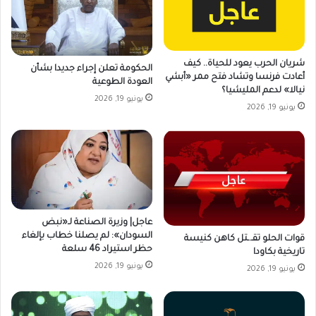
شريان الحرب يعود للحياة.. كيف
الحكومة تعلن إجراء جديدا بشأن
أعادت فرنسا وتشاد فتح ممر «أبشي
العودة الطوعية
نيالا» لدعم المليشيا؟
يونيو 19, 2026
يونيو 19, 2026
عاجل| وزيرة الصناعة لـ«نبض
السودان»: لم يصلنا خطاب بإلغاء
قوات الحلو تقـ.ـتل كاهن كنيسة
حظر استيراد 46 سلعة
تاريخية بكاودا
يونيو 19, 2026
يونيو 19, 2026