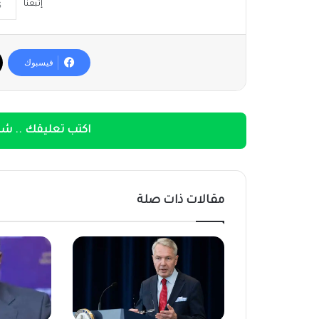
إتبعنا
فيسبوك
اكتب تعليقك .. شار
مقالات ذات صلة