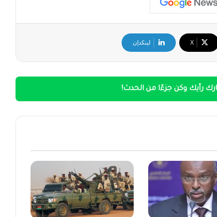
‫X
لينكدإن
ك رأيك وكن جزءًا من الحدث!