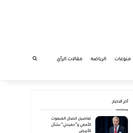
منوعات
الرياضه
مقالات الرأي
بحث عن
أخر الاخبار
تفاصيل اتصال المبعوث
الأممي و”حميدتي” بشأن
الأبيض