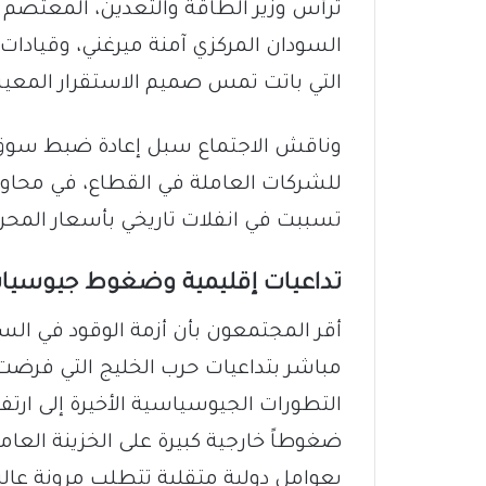
​ترأس وزير الطاقة والتعدين، المعتصم 
السودان المركزي آمنة ميرغني، وقيادات
التي باتت تمس صميم الاستقرار المعي
وناقش الاجتماع سبل إعادة ضبط سوق ا
للشركات العاملة في القطاع، في محاول
تسببت في انفلات تاريخي بأسعار المحر
​تداعيات إقليمية وضغوط جيوسيا
​أقر المجتمعون بأن أزمة الوقود في ا
مباشر بتداعيات حرب الخليج التي فرضت 
التطورات الجيوسياسية الأخيرة إلى ارت
ضغوطاً خارجية كبيرة على الخزينة العامة
بعوامل دولية متقلبة تتطلب مرونة عالية 