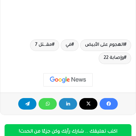
الهجوم على الأبيض
في
مقـ.ـتل 7
وإصابة 22
اكتب تعليقك .. شارك رأيك وكن جزءًا من الحدث!