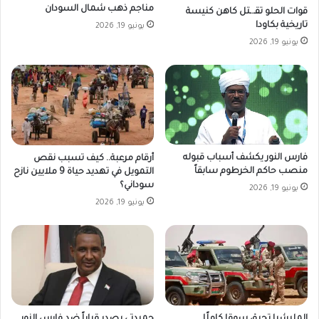
مناجم ذهب شمال السودان
قوات الحلو تقـ.ـتل كاهن كنيسة
تاريخية بكاودا
يونيو 19, 2026
يونيو 19, 2026
فارس النور يكشف أسباب قبوله
أرقام مرعبة.. كيف تسبب نقص
منصب حاكم الخرطوم سابقاً
التمويل في تهديد حياة 9 ملايين نازح
سوداني؟
يونيو 19, 2026
يونيو 19, 2026
المليشيا تحرق سوقا كاملًا
حميدتي يصدر قراراً ضد فارس النور