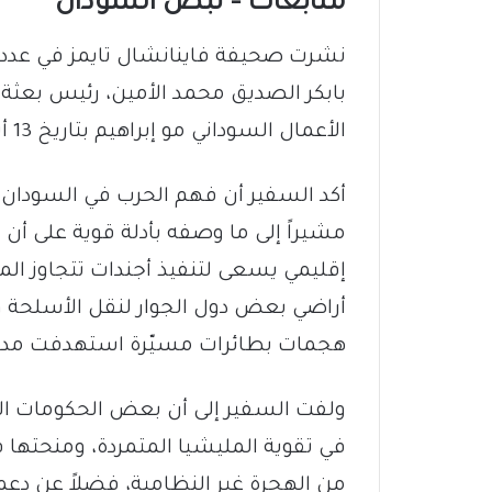
متابعات – نبض السودان
بابكر الصديق محمد الأمين، رئيس بعثة 
الأعمال السوداني مو إبراهيم بتاريخ 13 أبريل حول تطورات الأوضاع في السودان.
أكد السفير أن فهم الحرب في السودان لا
مشيراً إلى ما وصفه بأدلة قوية على أ
إقليمي يسعى لتنفيذ أجندات تتجاوز ال
أراضي بعض دول الجوار لنقل الأسلحة و
هجمات بطائرات مسيّرة استهدفت مدني
ولفت السفير إلى أن بعض الحكومات ال
في تقوية المليشيا المتمردة، ومنحتها قد
من الهجرة غير النظامية، فضلاً عن دعم