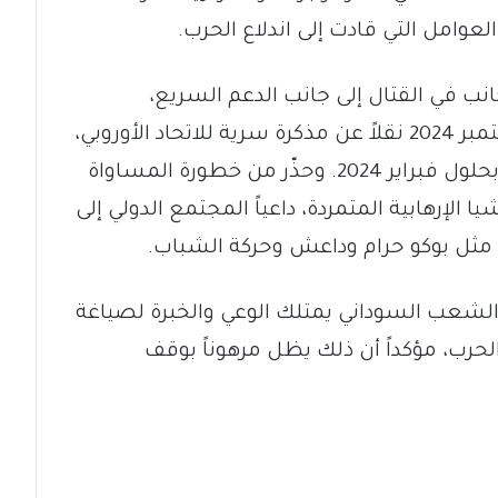
عوامل التي قادت إلى اندلاع الحرب.
انب في القتال إلى جانب الدعم السريع،
مستشهداً بتقرير نيويورك تايمز في سبتمبر 2024 نقلاً عن مذكرة سرية للاتحاد الأوروبي،
أفادت بوجود نحو 200 ألف مقاتل أجنبي بحلول فبراير 2024. وحذّر من خطورة المساواة
الإرهابية المتمردة، داعياً المجتمع الدولي إلى
مثل بوكو حرام وداعش وحركة الشباب.
الشعب السوداني يمتلك الوعي والخبرة لصياغة
رب، مؤكداً أن ذلك يظل مرهوناً بوقف