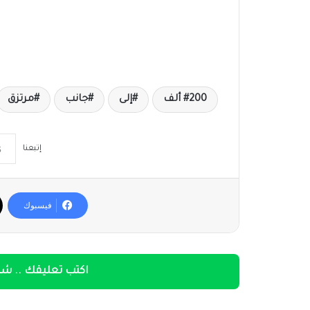
200 ألف
إلى
جانب
مرتزق
إتبعنا
فيسبوك
اكتب تعليقك .. شار