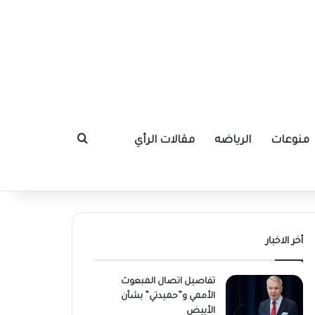
منوعات
الرياضه
مقالات الرأي
بحث عن
أخر الاخبار
تفاصيل اتصال المبعوث
الأممي و”حميدتي” بشأن
الأبيض