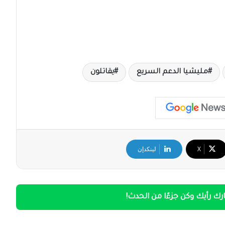
مليشيا الدعم السريع
يقاتلون
‫X
لينكدإن
ك رأيك وكن جزءًا من الحدث!