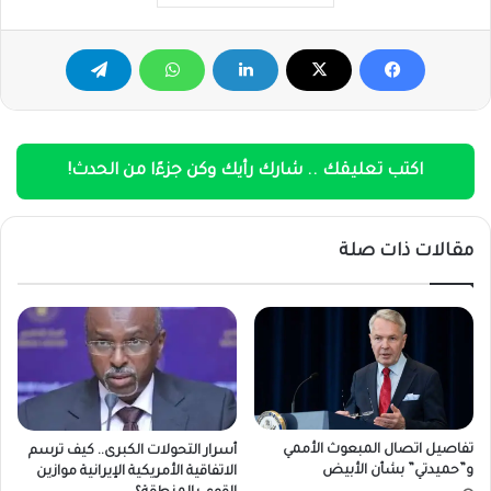
اكتب تعليقك .. شارك رأيك وكن جزءًا من الحدث!
مقالات ذات صلة
تفاصيل اتصال المبعوث الأممي
أسرار التحولات الكبرى.. كيف ترسم
و”حميدتي” بشأن الأبيض
الاتفاقية الأمريكية الإيرانية موازين