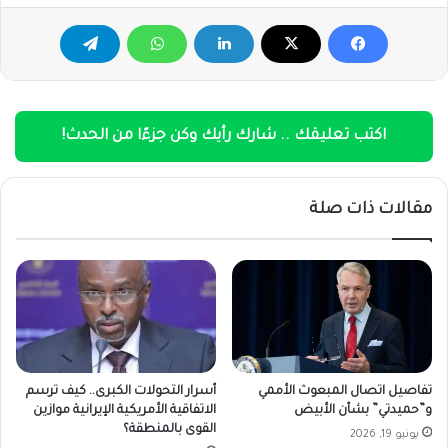
اكتب تعليقك .. شارك رأيك وكن جزءًا من الحدث!
مقالات ذات صلة
تفاصيل اتصال المبعوث الأممي
أسرار التحولات الكبرى.. كيف ترسم
و”حميدتي” بشأن الأبيض
الاتفاقية الأمريكية الإيرانية موازين
القوى بالمنطقة؟
يونيو 19, 2026