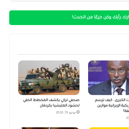
ك رأيك وكن جزءًا من الحدث!
ت الكبرى.. كيف ترسم
صحفي تركي يكشف المخطط الخفي
يكية الإيرانية موازين
لحشود المليشيا بكردفان
قة؟
يونيو 19, 2026