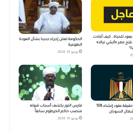
عود للحياة.. كيف أعادت
الحكومة تعلن إجراء جديدا بشأن العودة
فتح ممر «أبشي نيالا»
الطوعية
ا؟
يونيو 19, 2026
فارس النور يكشف أسباب قبوله
مصر تكشف حقيقة عقود إنشاء 108
منصب حاكم الخرطوم سابقاً
مال السودان
يونيو 19, 2026