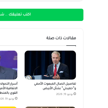
اكتب تعليقك .. شار
مقالات ذات صلة
تفاصيل اتصال المبعوث الأممي
أسرار التحولا
و”حميدتي” بشأن الأبيض
الاتفاقية الأمر
القوى بالمنط
يونيو 19, 2026
يونيو 19, 2026