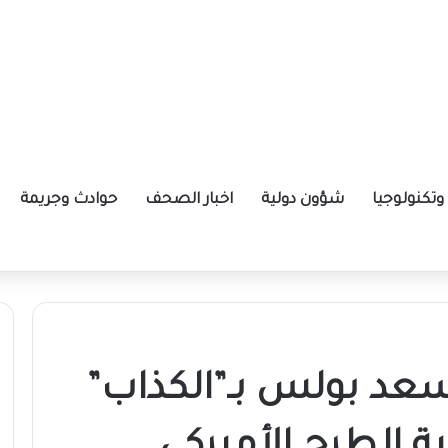
تكنولوجيا
شؤون دولية
اخبار الصحف
حوادث وجريمة
ة الإيرانية موازين القوى بالمنطقة؟
عد بولس بـ”الكذاب”