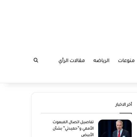
منوعات
الرياضه
مقالات الرأي
بحث عن
أخر الاخبار
تفاصيل اتصال المبعوث
الأممي و”حميدتي” بشأن
الأبيض