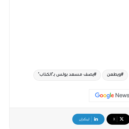
ويطعن
يصف مسعد بولس بـ"الكذاب"
‫X
لينكدإن