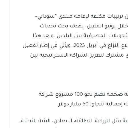
ترتيبات مكثفة لإقامة منتدى “سوداني–
ال يونيو المقبل، بهدف بحث تحديات
حويلات المصرفية بين البلدين. ويعد هذا
المنتدى المرتقب الأول من نوعه منذ اندلاع النزاع في أبريل 2023، ويأتي في إطار تفعيل
مشترك لتعزيز الشراكة الاستراتيجية بين
أعلنت الحكومة السودانية عن إعداد حزمة ضخمة تضم نحو 100 مشروع شراكة
جاوز 50 مليار دولار.
 الزراعة، الطاقة، المعادن، البنية التحتية،