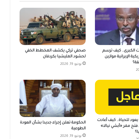
ت الكبرى.. كيف ترسم
صحفي تركي يكشف المخطط الخفي
يكية الإيرانية موازين
لحشود المليشيا بكردفان
قة؟
يونيو 19, 2026
عود للحياة.. كيف أعادت
الحكومة تعلن إجراء جديدا بشأن العودة
فتح ممر «أبشي نيالا»
الطوعية
ا؟
يونيو 19, 2026