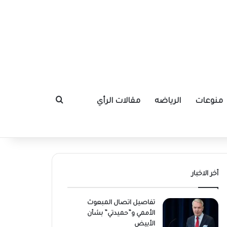
منوعات
الرياضه
مقالات الرأي
بحث عن
أخر الاخبار
تفاصيل اتصال المبعوث
الأممي و”حميدتي” بشأن
الأبيض