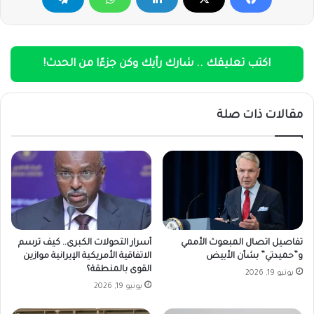
اكتب تعليقك .. شارك رأيك وكن جزءًا من الحدث!
مقالات ذات صلة
تفاصيل اتصال المبعوث الأممي
أسرار التحولات الكبرى.. كيف ترسم
و”حميدتي” بشأن الأبيض
الاتفاقية الأمريكية الإيرانية موازين
القوى بالمنطقة؟
يونيو 19, 2026
يونيو 19, 2026