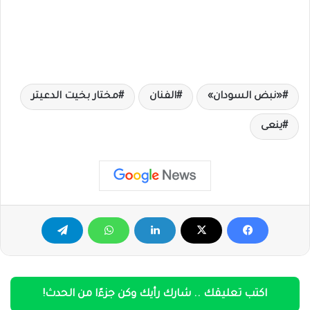
«نبض السودان»
الفنان
مختار بخيت الدعيتر
ينعى
اكتب تعليقك .. شارك رأيك وكن جزءًا من الحدث!