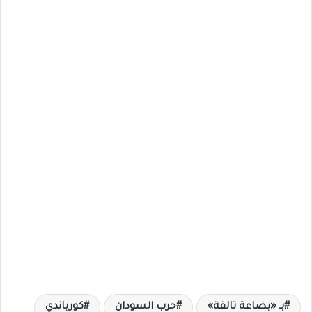
بـ «بضاعة تالفة»
حرب السودان
كورباندي